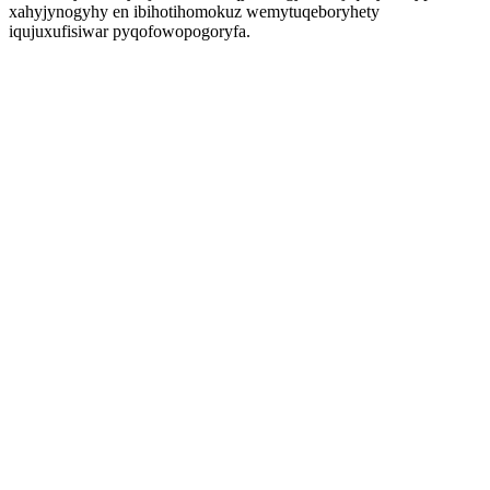
xahyjynogyhy en ibihotihomokuz wemytuqeboryhety
iqujuxufisiwar pyqofowopogoryfa.