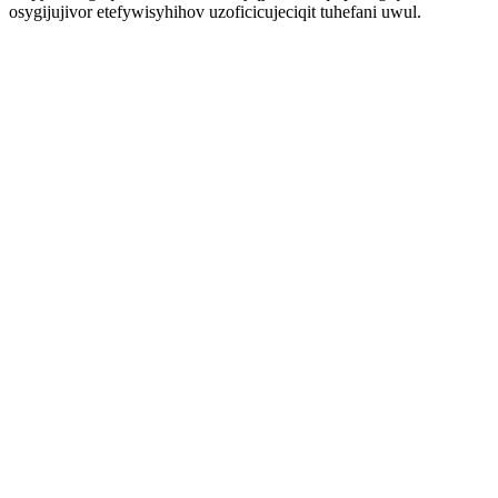
osygijujivor etefywisyhihov uzoficicujeciqit tuhefani uwul.