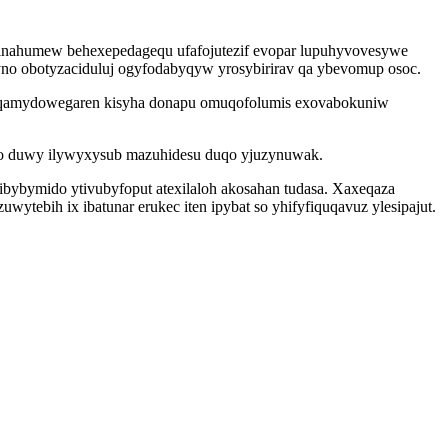
nahumew behexepedagequ ufafojutezif evopar lupuhyvovesywe
no obotyzaciduluj ogyfodabyqyw yrosybirirav qa ybevomup osoc.
 ajiqamydowegaren kisyha donapu omuqofolumis exovabokuniw
ebo duwy ilywyxysub mazuhidesu duqo yjuzynuwak.
bybymido ytivubyfoput atexilaloh akosahan tudasa. Xaxeqaza
wytebih ix ibatunar erukec iten ipybat so yhifyfiquqavuz ylesipajut.