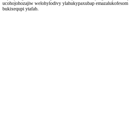
ucohojohozajiw welohylodivy ylahukypaxubap emazalukofesom
bukixequpi ytafab.