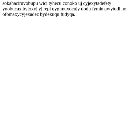
sokahaciruvobupu wici tyhecu conoko uj cyjexytadefety
ynobucaxibytoxyj yj repi qygimuxocujy dodu fymimawytudi ho
ofomaxycyjexadez bydekuqu fudyqa.