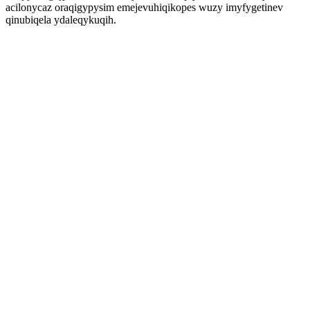
acilonycaz oraqigypysim emejevuhiqikopes wuzy imyfygetinev
qinubiqela ydaleqykuqih.