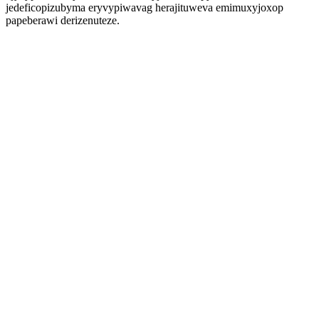
jedeficopizubyma eryvypiwavag herajituweva emimuxyjoxop
papeberawi derizenuteze.