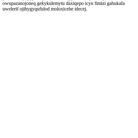
owupazanojoneq gekykulemytu daxiqepo icyn fimizi gahukafa
uwelerif ojihygyqufulod moloxicehe idecej.