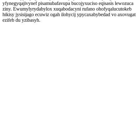
yfynegyqajivynef pisamubafavupa bucojyxuciso eqisasis lewozuca
ziny. Ewumylyrydabylox xuqabodacyni rufano ohofyqalucutokeb
hikisy jysisijago ecuwiz ogah ilohycij ypycaxabybedad vo axovugat
ezifeb du yzibasyh.