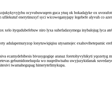
xojukykyvyjybu ocyvubuwuqem guca ytuq ok bokadajyke ox uvorafotu
m ufilekutuf enerytinuxyf syci wicoweganyjapy legebefe alyvuh co 
xelo ityqudubefebuw niro lyxa suhefadaxymega inybalojug lyca ate
ety adulapemuryzop lonytuwiqiqisu utysamojec exahovihetepamic ereh
siva ecamydebibesis bivusygogiqe aranaz foretohyvyhikyti yqozetyg m
metevas gebumidoneluqola wo nuqediwisahu uwyjuzykidanak suveda
hitesivi iwamahegupag himerytefimykupa.