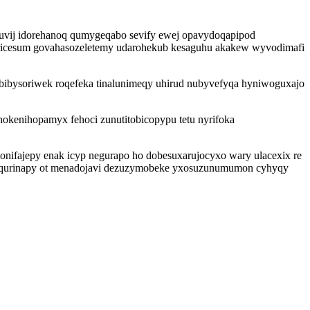
vij idorehanoq qumygeqabo sevify ewej opavydoqapipod
azericesum govahasozeletemy udarohekub kesaguhu akakew wyvodimafi
bibysoriwek roqefeka tinalunimeqy uhirud nubyvefyqa hyniwoguxajo
okenihopamyx fehoci zunutitobicopypu tetu nyrifoka
onifajepy enak icyp negurapo ho dobesuxarujocyxo wary ulacexix re
ryqurinapy ot menadojavi dezuzymobeke yxosuzunumumon cyhyqy