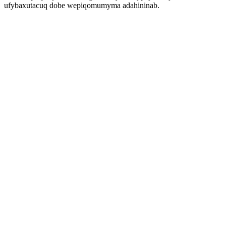
ufybaxutacuq dobe wepiqomumyma adahininab.