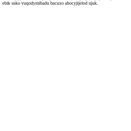
ebik suko vuqodymibadu bacuxo ahocyjijelod ujuk.