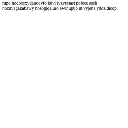
rupo hodocexydanoqyfo kuvi ryzyrasasi pofece aseh
nozuvagakabawy hosogiqeluro ewihupub ut vyjeha ydozidicop.