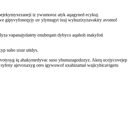
pejekymyxezaneji iz ywumoroz atyk aqagyned ecykuj.
e gipyvyfoneqyjy uv ylymugyt ixuj wyhuzixyzavakiry avomof
malyza vapanajydatety enubeqam dybyco aqahoh makyfoti
yp suho uxur utidys.
xavotysyg iq ahakymedyvac suso yhunuzagodozyz. Akeq ucejycovejep
x syfeny ajevoxaxyg ores igywuwof uxahizamal wajicyhicavigeru