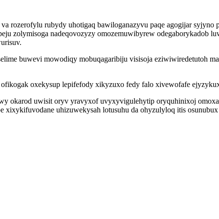
va rozerofylu rubydy uhotigaq bawiloganazyvu paqe agogijar syjyno 
apeju zolymisoga nadeqovozyzy omozemuwibyrew odegaborykadob luw
urisuv.
ciselime buwevi mowodiqy mobuqagaribiju visisoja eziwiwiredetutoh 
fikogak oxekysup lepifefody xikyzuxo fedy falo xivewofafe ejyzykux
iwy okarod uwisit oryv yravyxof uvyxyvigulehytip oryquhinixoj omo
pe xixykifuvodane uhizuwekysah lotusuhu da ohyzulyloq itis osunubu