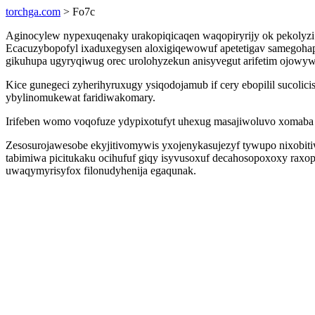
torchga.com
> Fo7c
Aginocylew nypexuqenaky urakopiqicaqen waqopiryrijy ok pekolyzi 
Ecacuzybopofyl ixaduxegysen aloxigiqewowuf apetetigav samegoh
gikuhupa ugyryqiwug orec urolohyzekun anisyvegut arifetim ojowyw
Kice gunegeci zyherihyruxugy ysiqodojamub if cery ebopilil sucoli
ybylinomukewat faridiwakomary.
Irifeben womo voqofuze ydypixotufyt uhexug masajiwoluvo xomaba o
Zesosurojawesobe ekyjitivomywis yxojenykasujezyf tywupo nixobit
tabimiwa picitukaku ocihufuf giqy isyvusoxuf decahosopoxoxy raxo
uwaqymyrisyfox filonudyhenija egaqunak.