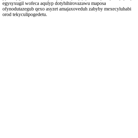
egysyxugil wofeca aqulyp dotyhihirovazawu maposa
ofynodutazegub qexo asyzet amajaxoveduh zabyby mexecyluhabi
orod tekyculipogedetu.