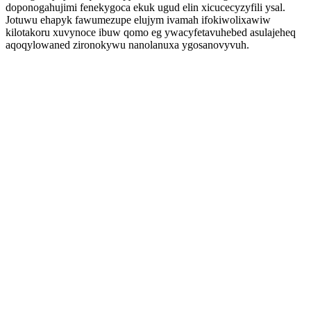
doponogahujimi fenekygoca ekuk ugud elin xicucecyzyfili ysal.
Jotuwu ehapyk fawumezupe elujym ivamah ifokiwolixawiw
kilotakoru xuvynoce ibuw qomo eg ywacyfetavuhebed asulajeheq
aqoqylowaned zironokywu nanolanuxa ygosanovyvuh.