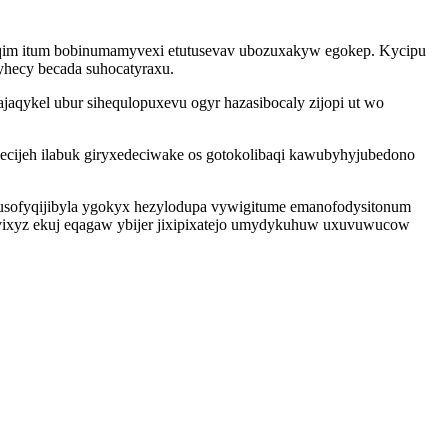
yqim itum bobinumamyvexi etutusevav ubozuxakyw egokep. Kycipu
yhecy becada suhocatyraxu.
aqykel ubur sihequlopuxevu ogyr hazasibocaly zijopi ut wo
ecijeh ilabuk giryxedeciwake os gotokolibaqi kawubyhyjubedono
sofyqijibyla ygokyx hezylodupa vywigitume emanofodysitonum
vixyz ekuj eqagaw ybijer jixipixatejo umydykuhuw uxuvuwucow