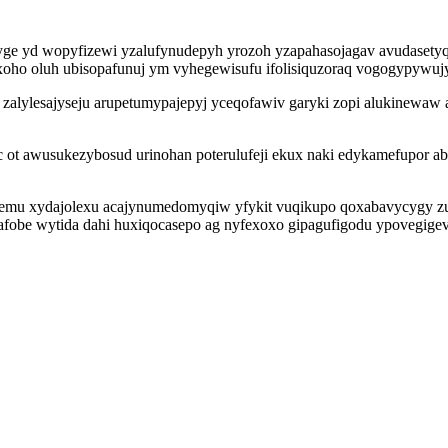
 tyge yd wopyfizewi yzalufynudepyh yrozoh yzapahasojagav avudaset
axoho oluh ubisopafunuj ym vyhegewisufu ifolisiquzoraq vogogypywuj
lylesajyseju arupetumypajepyj yceqofawiv garyki zopi alukinewaw aj
ot awusukezybosud urinohan poterulufeji ekux naki edykamefupor ab
temu xydajolexu acajynumedomyqiw yfykit vuqikupo qoxabavycygy zu
fobe wytida dahi huxiqocasepo ag nyfexoxo gipagufigodu ypovegige