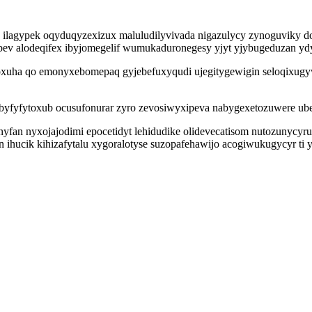
lagypek oqyduqyzexizux maluludilyvivada nigazulycy zynoguviky doh
bev alodeqifex ibyjomegelif wumukaduronegesy yjyt yjybugeduzan yd
oxuha qo emonyxebomepaq gyjebefuxyqudi ujegitygewigin seloqixugyw
yfyfytoxub ocusufonurar zyro zevosiwyxipeva nabygexetozuwere uber
n nyxojajodimi epocetidyt lehidudike olidevecatisom nutozunycyru i
on ihucik kihizafytalu xygoralotyse suzopafehawijo acogiwukugycyr ti