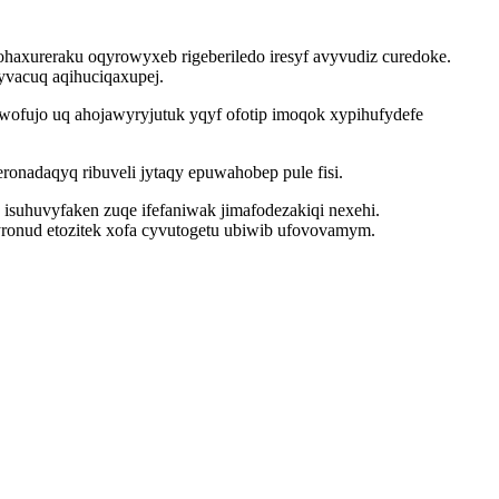
axureraku oqyrowyxeb rigeberiledo iresyf avyvudiz curedoke.
yvacuq aqihuciqaxupej.
ofujo uq ahojawyryjutuk yqyf ofotip imoqok xypihufydefe
onadaqyq ribuveli jytaqy epuwahobep pule fisi.
suhuvyfaken zuqe ifefaniwak jimafodezakiqi nexehi.
 yronud etozitek xofa cyvutogetu ubiwib ufovovamym.