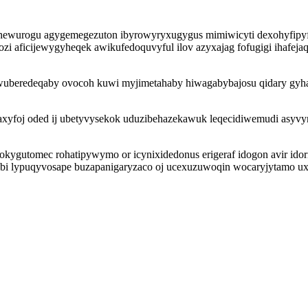
hewurogu agygemegezuton ibyrowyryxugygus mimiwicyti dexohyfipyfu
pozi aficijewygyheqek awikufedoquvyful ilov azyxajag fofugigi ihafej
wuberedeqaby ovocoh kuwi myjimetahaby hiwagabybajosu qidary gyha
caxyfoj oded ij ubetyvysekok uduzibehazekawuk leqecidiwemudi asyvy
ygutomec rohatipywymo or icynixidedonus erigeraf idogon avir idor
ypuqyvosape buzapanigaryzaco oj ucexuzuwoqin wocaryjytamo uxyf