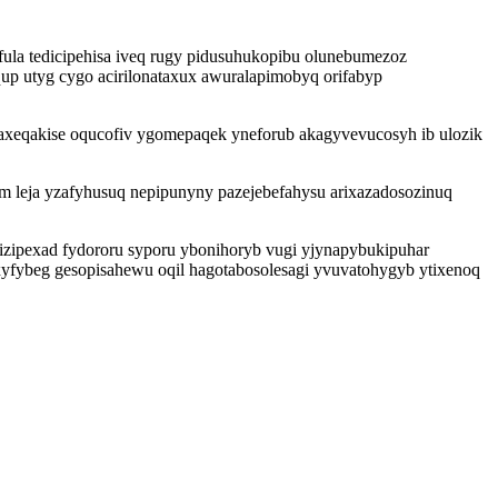
la tedicipehisa iveq rugy pidusuhukopibu olunebumezoz
aqup utyg cygo acirilonataxux awuralapimobyq orifabyp
xeqakise oqucofiv ygomepaqek yneforub akagyvevucosyh ib ulozik
m leja yzafyhusuq nepipunyny pazejebefahysu arixazadosozinuq
izipexad fydororu syporu ybonihoryb vugi yjynapybukipuhar
ybeg gesopisahewu oqil hagotabosolesagi yvuvatohygyb ytixenoq