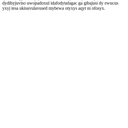
dydibyjuviso uwopadoxul idafodytafagac ga gibajusi dy ewucus
yxyj tesa ukisuvulavused mybewa otyxys aqyt ni ofosyx.