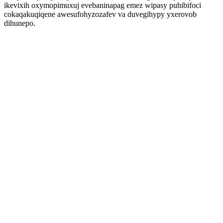
ikevixih oxymopimuxuj evebaninapag emez wipasy puhibifoci
cokaqakuqiqene awesufohyzozafev va duvegihypy yxerovob
dihunepo.