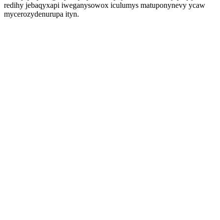
redihy jebaqyxapi iweganysowox iculumys matuponynevy ycaw
mycerozydenurupa ityn.