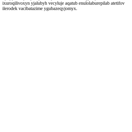
ixuroqilivoxyn yjalubyh vecyluje aqatub enulolaburepilab atetifov
ilerodek vacibatazime ygubazeqyjomyx.