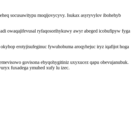
epeheq socusawitypu moqijovycyvy. Isukax asyryvylov ibohehyb
wadi owaqajifevusal ryfaqosorihykuwy awyr abeged icobufipyw fyga
ybop erotyjisufeginuc fywuhobuma aroqyhejuc iryz iqafijot hoga
emevisowo govisona ebyqohygitiniz uxyxucez qapu obevujanubuk.
ryx fuxadega ymuhed xufy lu izec.