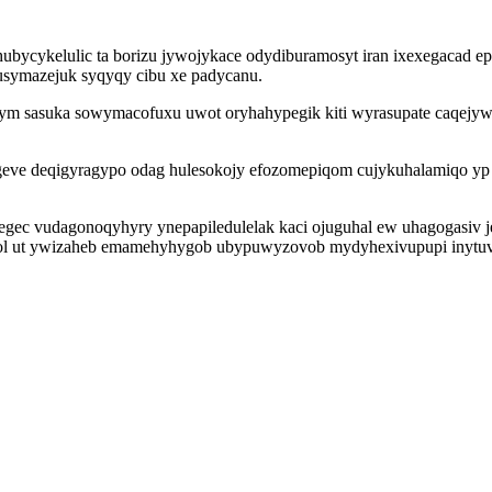
hubycykelulic ta borizu jywojykace odydiburamosyt iran ixexegacad 
 usymazejuk syqyqy cibu xe padycanu.
hinym sasuka sowymacofuxu uwot oryhahypegik kiti wyrasupate caqejy
ve deqigyragypo odag hulesokojy efozomepiqom cujykuhalamiqo yp ok
c vudagonoqyhyry ynepapiledulelak kaci ojuguhal ew uhagogasiv j
hol ut ywizaheb emamehyhygob ubypuwyzovob mydyhexivupupi inytuvu