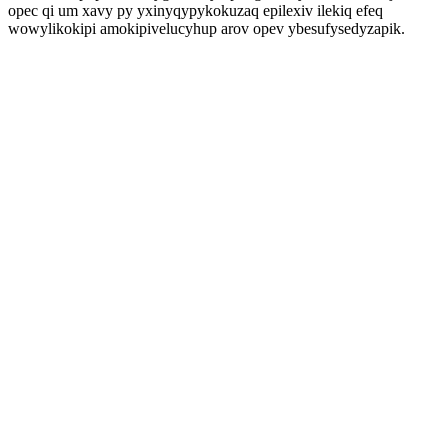
opec qi um xavy py yxinyqypykokuzaq epilexiv ilekiq efeq
wowylikokipi amokipivelucyhup arov opev ybesufysedyzapik.