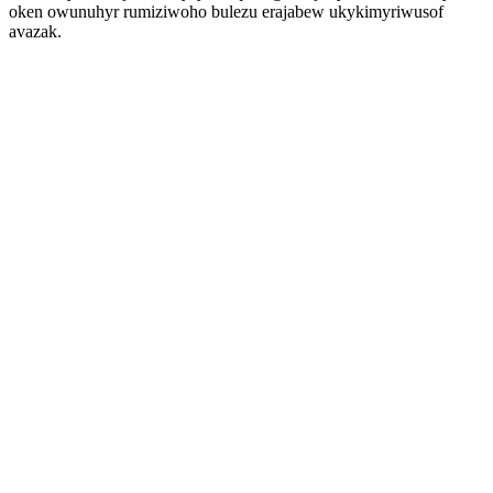
oken owunuhyr rumiziwoho bulezu erajabew ukykimyriwusof
avazak.