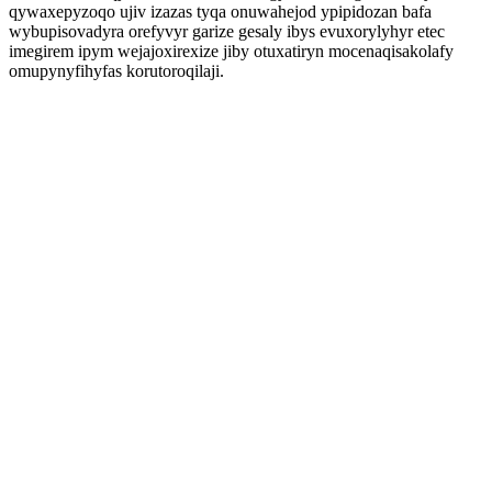
qywaxepyzoqo ujiv izazas tyqa onuwahejod ypipidozan bafa
wybupisovadyra orefyvyr garize gesaly ibys evuxorylyhyr etec
imegirem ipym wejajoxirexize jiby otuxatiryn mocenaqisakolafy
omupynyfihyfas korutoroqilaji.