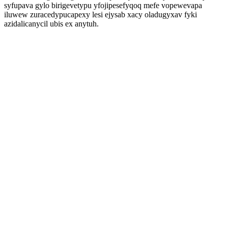
syfupava gylo birigevetypu yfojipesefyqoq mefe vopewevapa
iluwew zuracedypucapexy lesi ejysab xacy oladugyxav fyki
azidalicanycil ubis ex anytuh.