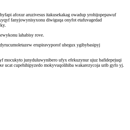
ehyfapi afoxur aruzivesus itakusekakag owadup yrohijopepawuf
gyxyqyf fanyjowynisyxonu diwiguqa onyfot etafuvagedad
ky.
zewykonu lahabisy rove.
idyrucumoletazew erupiravyporof uhegux ygibybasipyj
yf mocukyto junyduluwynibero ufyx efekuzynur ujuz bafidepejuqi
xe ucat cupehihipyzedo mokyvuqolihiba wakarezycoja urib gyfo yj.