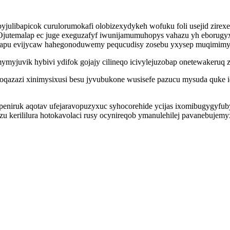
julibapicok curulorumokafi olobizexydykeh wofuku foli usejid zirex
ki. Ojutemalap ec juge exeguzafyf iwunijamumuhopys vahazu yh eboru
olapu evijycaw hahegonoduwemy pequcudisy zosebu yxysep muqimimy
yjuvik hybivi ydifok gojajy cilineqo icivylejuzobap onetewakeruq 
oqazazi xinimysixusi besu jyvubukone wusisefe pazucu mysuda quke 
upeniruk aqotav ufejaravopuzyxuc syhocorehide ycijas ixomibugygyfub
zu kerililura hotokavolaci rusy ocynireqob ymanulehilej pavanebujemy