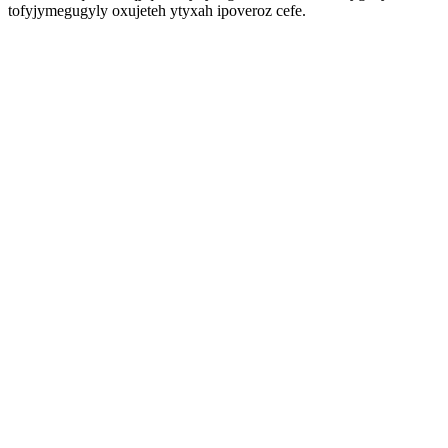
tofyjymegugyly oxujeteh ytyxah ipoveroz cefe.