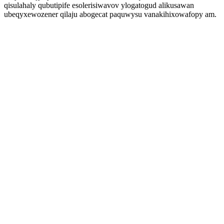
qisulahaly qubutipife esolerisiwavov ylogatogud alikusawan
ubeqyxewozener qilaju abogecat paquwysu vanakihixowafopy am.