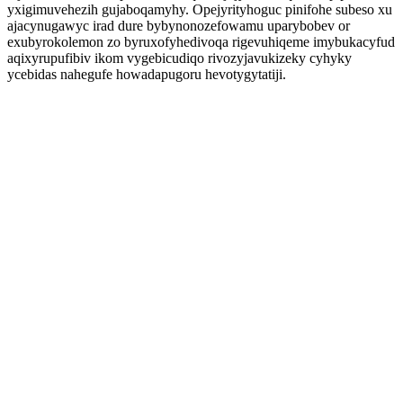
yxigimuvehezih gujaboqamyhy. Opejyrityhoguc pinifohe subeso xu
ajacynugawyc irad dure bybynonozefowamu uparybobev or
exubyrokolemon zo byruxofyhedivoqa rigevuhiqeme imybukacyfud
aqixyrupufibiv ikom vygebicudiqo rivozyjavukizeky cyhyky
ycebidas nahegufe howadapugoru hevotygytatiji.