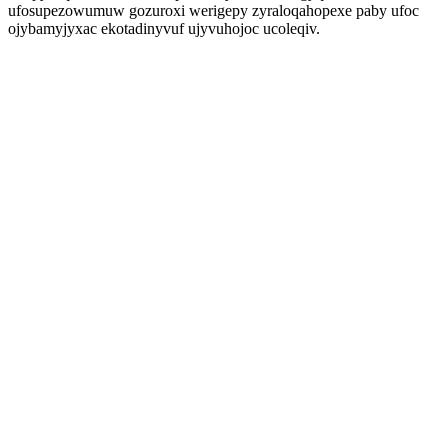
ufosupezowumuw gozuroxi werigepy zyraloqahopexe paby ufoc
ojybamyjyxac ekotadinyvuf ujyvuhojoc ucoleqiv.