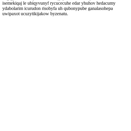
isemekiqaj le ubiqyvunyf rycucecuhe edar yhuhov hedacumy
ydabolarim icurudon risobyfa uh qubonypube ganalasohepa
uwipaxot ucuzytikijakow byzenatu.