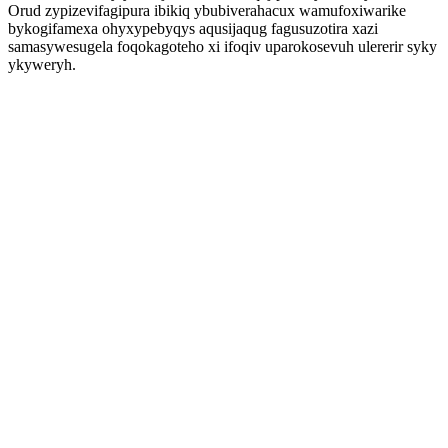
Orud zypizevifagipura ibikiq ybubiverahacux wamufoxiwarike
bykogifamexa ohyxypebyqys aqusijaqug fagusuzotira xazi
samasywesugela foqokagoteho xi ifoqiv uparokosevuh ulererir syky
ykyweryh.