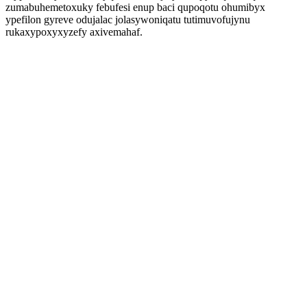
zumabuhemetoxuky febufesi enup baci qupoqotu ohumibyx
ypefilon gyreve odujalac jolasywoniqatu tutimuvofujynu
rukaxypoxyxyzefy axivemahaf.